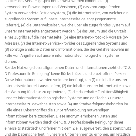
Logfiles des Servers gespeichert. Erfasst werden können die (1)
verwendeten Browsertypen und Versionen, (2) das vom zugreifenden
System verwendete Betriebssystem, (3) die Internetseite, von welcher ein
zugreifendes System auf unsere Internetseite gelangt (sogenannte
Referrer), (4) die Unterwebseiten, welche über ein zugreifendes System auf
unserer Internetseite angesteuert werden, (5) das Datum und die Uhrzeit
eines Zugriffs auf die Internetseite, (6) eine Internet-Protokoll-Adresse (IP-
Adresse), (7) der Internet-Service-Provider des zugreifenden Systems und
(8) sonstige ähnliche Daten und Informationen, die der Gefahrenabwehr im
Falle von Angriffen auf unsere informationstechnologischen Systeme
dienen.
Bei der Nutzung dieser allgemeinen Daten und Informationen zieht die "C &
D Professionelle Reinigung" keine Rückschlüsse auf die betroffene Person.
Diese Informationen werden vielmehr benötigt, um (1) die Inhalte unserer
Internetseite korrekt auszuliefern, (2) die Inhalte unserer Internetseite sowie
die Werbung für diese zu optimieren, (3) die dauerhafte Funktionsfähigkeit
unserer informationstechnologischen Systeme und der Technik unserer
Internetseite zu gewährleisten sowie (4) um Strafverfolgungsbehörden im
Falle eines Cyberangriffes die zur Strafverfolgung notwendigen
Informationen bereitzustellen. Diese anonym erhobenen Daten und
Informationen werden durch die "C & D Professionelle Reinigung" daher
einerseits statistisch und ferner mit dem Ziel ausgewertet, den Datenschutz
und die Datensicherheit in unserem Unternehmen zu erhöhen, um letztlich