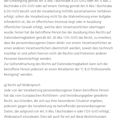
der Einwilligung gemäß Art. 6 Abs. 1 Buchstabe a DS-GVO oder Art. 9 Abs. 2
Buchstabe a DS-GVO oder auf einem Vertrag gemäß Art. 6 Abs. 1 Buchstabe
b DS-GVO beruht und die Verarbeitung mithilfe automatisierter Verfahren
erfolgt, sofern die Verarbeitung nicht für die Wahrnehmung einer Aufgabe
erforderlich ist, die im öffentlichen Interesse liegt oder in Ausübung
öffentlicher Gewalt erfolgt, welche dem Verantwortlichen übertragen
wurde. Ferner hat die betroffene Person bei der Ausübung ihres Rechts auf
Datenübertragbarkeit gemäß Art. 20 Abs. 1 DS-GVO das Recht, zu erwirken,
dass die personenbezogenen Daten direkt von einem Verantwortlichen an
einen anderen Verantwortlichen übermittelt werden, soweit dies technisch
machbar ist und sofern hiervon nicht die Rechte und Freiheiten anderer
Personen beeinträchtigt werden.
Zur Geltendmachung des Rechts auf Datenübertragbarkeit kann sich die
betroffene Person jederzeit an einen Mitarbeiter der "C & D Professionelle
Reinigung" wenden.
g) Recht auf Widerspruch
Jede von der Verarbeitung personenbezogener Daten betroffene Person
hat das vom Europäischen Richtlinien- und Verordnungsgeber gewährte
Recht, aus Gründen, die sich aus ihrer besonderen Situation ergeben,
jederzeit gegen die Verarbeitung sie betreffender personenbezogener
Daten, die aufgrund von Art. 6 Abs. 1 Buchstaben e oder f DS-GVO erfolgt,
Widerspruch einzulegen. Dies gilt auch für ein auf diese Bestimmungen