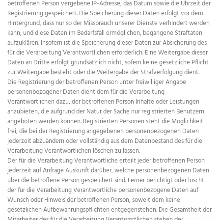
betroffenen Person vergebene IP-Adresse, das Datum sowie die Uhrzeit der
Registrierung gespeichert. Die Speicherung dieser Daten erfolgt vor dem
Hintergrund, dass nur so der Missbrauch unserer Dienste verhindert werden
kann, und diese Daten im Bedarfsfall ermöglichen, begangene Straftaten
aufzuklären. Insofern ist die Speicherung dieser Daten zur Absicherung des
für die Verarbeitung Verantwortlichen erforderlich. Eine Weitergabe dieser
Daten an Dritte erfolgt grundsätzlich nicht, sofern keine gesetzliche Pflicht
zur Weitergabe besteht oder die Weitergabe der Strafverfolgung dient.
Die Registrierung der betroffenen Person unter freiwilliger Angabe
personenbezogener Daten dient dem für die Verarbeitung
Verantwortlichen dazu, der betroffenen Person Inhalte oder Leistungen
anzubieten, die aufgrund der Natur der Sache nur registrierten Benutzern
angeboten werden können. Registrierten Personen steht die Möglichkeit
frei, die bei der Registrierung angegebenen personenbezogenen Daten
jederzeit abzuändern oder vollständig aus dem Datenbestand des für die
Verarbeitung Verantwortlichen löschen zu lassen.
Der für die Verarbeitung Verantwortliche erteilt jeder betroffenen Person
jederzeit auf Anfrage Auskunft darüber, welche personenbezogenen Daten
über die betroffene Person gespeichert sind. Ferner berichtigt oder löscht
der für die Verarbeitung Verantwortliche personenbezogene Daten auf
Wunsch oder Hinweis der betroffenen Person, soweit dem keine
gesetzlichen Aufbewahrungspflichten entgegenstehen. Die Gesamtheit der
Mitarbeiter des für die Verarbeitung Verantwortlichen stehen der