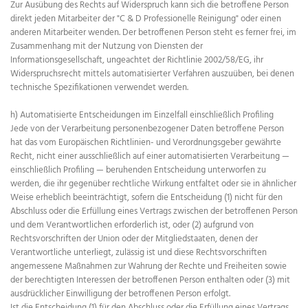
Zur Ausübung des Rechts auf Widerspruch kann sich die betroffene Person
direkt jeden Mitarbeiter der "C & D Professionelle Reinigung" oder einen
anderen Mitarbeiter wenden. Der betroffenen Person steht es ferner frei, im
Zusammenhang mit der Nutzung von Diensten der
Informationsgesellschaft, ungeachtet der Richtlinie 2002/58/EG, ihr
Widerspruchsrecht mittels automatisierter Verfahren auszuüben, bei denen
technische Spezifikationen verwendet werden.
h) Automatisierte Entscheidungen im Einzelfall einschließlich Profiling
Jede von der Verarbeitung personenbezogener Daten betroffene Person
hat das vom Europäischen Richtlinien- und Verordnungsgeber gewährte
Recht, nicht einer ausschließlich auf einer automatisierten Verarbeitung —
einschließlich Profiling — beruhenden Entscheidung unterworfen zu
werden, die ihr gegenüber rechtliche Wirkung entfaltet oder sie in ähnlicher
Weise erheblich beeinträchtigt, sofern die Entscheidung (1) nicht für den
Abschluss oder die Erfüllung eines Vertrags zwischen der betroffenen Person
und dem Verantwortlichen erforderlich ist, oder (2) aufgrund von
Rechtsvorschriften der Union oder der Mitgliedstaaten, denen der
Verantwortliche unterliegt, zulässig ist und diese Rechtsvorschriften
angemessene Maßnahmen zur Wahrung der Rechte und Freiheiten sowie
der berechtigten Interessen der betroffenen Person enthalten oder (3) mit
ausdrücklicher Einwilligung der betroffenen Person erfolgt.
Ist die Entscheidung (1) für den Abschluss oder die Erfüllung eines Vertrags