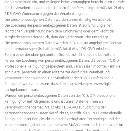
die Verarbeitung ein, und es liegen keine vorrangigen berechtigten Gründe
für die Verarbeitung vor, oder die betroffene Person legt gemäß Art. 21 Abs.
2 DS-GVO Widerspruch gegen die Verarbeitung ein.
Die personenbezogenen Daten wurden unrechtmäßig verarbeitet.
Die Löschung der personenbezogenen Daten ist zur Erfüllung einer
rechtlichen Verpflichtung nach dem Unionsrecht oder dem Recht der
Mitgliedstaaten erforderlich, dem der Verantwortliche unterliegt.
Die personenbezogenen Daten wurden in Bezug auf angebotene Dienste
der Informationsgesellschaft gemäß Art. 8 Abs. 1 DS-GVO erhoben.
Sofern einer der oben genannten Gründe zutrifft und eine betroffene
Person die Löschung von personenbezogenen Daten, die bei der "C & D
Professionelle Reinigung" gespeichert sind, veranlassen möchte, kann sie
sich hierzu jederzeit an einen Mitarbeiter des für die Verarbeitung
Verantwortlichen wenden. Der Mitarbeiter der "C & D Professionelle
Reinigung" wird veranlassen, dass dem Löschverlangen unverzüglich
nachgekommen wird.
Wurden die personenbezogenen Daten von der "C & D Professionelle
Reinigung" öffentlich gemacht und ist unser Unternehmen als
Verantwortlicher gemäß Art. 17 Abs. 1 DS-GVO zur Löschung der
personenbezogenen Daten verpflichtet, so trifft die "C & D Professionelle
Reinigung" unter Berücksichtigung der verfügbaren Technologie und der
Implementierungskosten angemessene Maßnahmen, auch technischer Art,
um andere für die Datenverarbeitung Verantwortliche, welche die